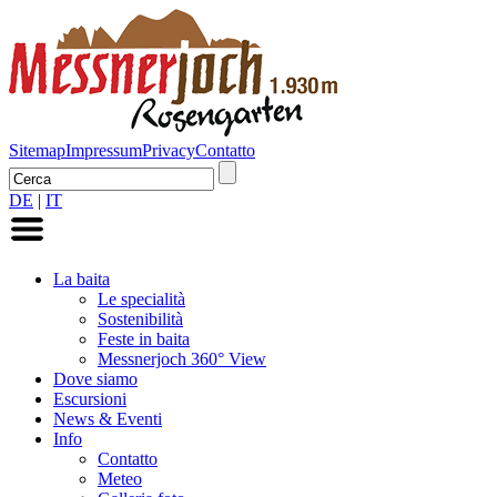
Sitemap
Impressum
Privacy
Contatto
DE
|
IT
La baita
Le specialità
Sostenibilità
Feste in baita
Messnerjoch 360° View
Dove siamo
Escursioni
News & Eventi
Info
Contatto
Meteo