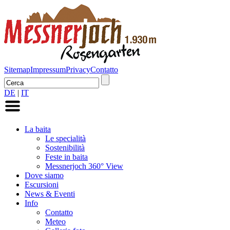
Sitemap
Impressum
Privacy
Contatto
DE
|
IT
La baita
Le specialità
Sostenibilità
Feste in baita
Messnerjoch 360° View
Dove siamo
Escursioni
News & Eventi
Info
Contatto
Meteo